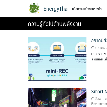
Skip
EnergyThai
บล็อกด้านพลังงานของไทย
to
content
ความรู้ทั่วไปด้านพลังงาน
อยากมีส
ตุลาคม 
RECs 1 MW
รายย่อย เพ
Smart N
สิงหาคม
Environme