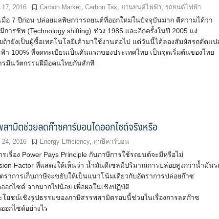
 17, 2016
Carbon Market
,
Carbon Tax
,
ยานยนต์ไฟฟ้า
,
รถยนต์ไฟฟ้า
เมื่อ 7 ปีก่อน ปล่อยมลพิษกว่ารถยนต์ที่ออกใหม่ในปัจจุบันมาก ตีความได้ว่า
ีการชิพ (Technology shifting) ช่วง 1985 และอีกครั้งในปี 2005 แง่
้ายังเป็นผู้ซื้อเทคโนโลยีเค้ามาใช้งานต่อไป แต่วันนี้ได้ลองสัมผัสรถดัดแป
ฟ้า 100% ที่จดทะเบียนเป็นคันแรกของประเทศไทย เป็นจุดเริ่มต้นของไทย
รมีนวัตกรรมฝีมือคนไทยกันสักที
พสามิตช่วยลดก๊าซคาร์บอนไดออกไซด์จริงหรือ
24, 2016
Energy Efficiency
,
ภาษีคาร์บอน
รเรื่อง Power Pays Principle กับภาษีการใช้รถยนต์จะมีหรือไม่
ion Factor ที่แสดงให้เห็นว่า น้ำมันดีเซลมีปริมาณการปล่อยสูงกว่าน้ำมันร
อัตราการเก็บภาษีจะขยับให้เป็นแนวโน้มเดียวกับอัตราการปล่อยก๊าซ
ออกไซด์ จากมากไปน้อย เพื่อผลในเชิงปฏิบัติ
ะโยชน์เชิงรูปธรรมของภาษีสรรพสามิตรอบนี้ช่วยในเรื่องการลดก๊าซ
ออกไซด์อย่างไร