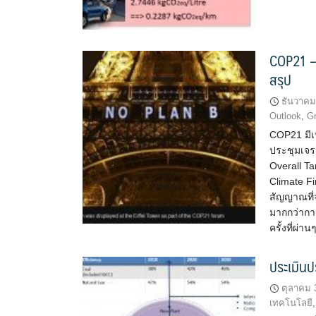
COP21 – 
สรุป
ธันวาคม
Outlook
,
G
COP21 มีเป
ประชุมเจร
Overall Ta
Climate F
สัญญาณที่จ
มากกว่ากา
ครั้งที่ผ่
ประเมิน
ตุลาคม 
เทคโนโลยี