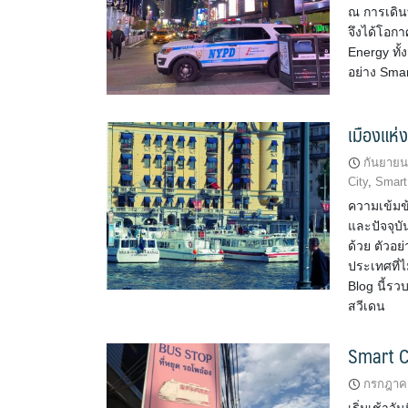
ณ การเดิน
จึงได้โอกา
Energy ทั้
อย่าง Sma
เมืองแห่
กันยายน
City
,
Smart
ความเข้มข
และปัจจุบั
ด้วย ตัวอย
ประเทศที่
Blog นี้ร
สวีเดน
Smart Ci
กรกฎาคม