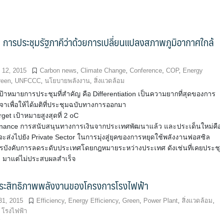
การประชุมรัฐภาคีว่าด้วยการเปลี่ยนแปลงสภาพภูมิอากาศใกล้
 12, 2015
Carbon news
,
Climate Change
,
Conference
,
COP
,
Energy
reen
,
UNFCCC
,
นโยบายพลังงาน
,
สิ่งแวดล้อม
้าหมายการประชุมที่สำคัญ คือ Differentiation เป็นความยากที่สุดของการ
จาเพื่อให้ได้มติที่ประชุมฉบับทางการออกมา
rget เป้าหมายสูงสุดที่ 2 oC
inance การสนับสนุนทางการเงินจากประเทศพัฒนาแล้ว และประเด็นใหม่คื
ะส่งไปยัง Private Sector ในการมุ่งสู่ยุคของการหยุดใช้พลังงานฟอสซิล
รบังคับการลดระดับประเทศโดยกฎหมายระหว่างประเทศ ดังเช่นที่เคยประช
านๆ มาแต่ไม่ประสบผลสำเร็จ
ประสิทธิภาพพลังงานของโครงการโรงไฟฟ้า
31, 2015
Efficiency
,
Energy Efficiency
,
Green
,
Power Plant
,
สิ่งแวดล้อม
,
,
โรงไฟฟ้า