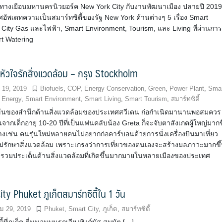
ทางเยือนมหานครนิวยอร์ค New York City กับงานพัฒนาเมือง ปลายปี 201
ศอัพเดทความเป็นสมาร์ทซิตี้ของรัฐ New York ด้านต่างๆ 5 เรื่อง Smart
ง City Gas และไฟฟ้า, Smart Environment, Tourism, และ Living ที่ผ่านการอ
rt Watering
งหัวใจรักสิ่งแวดล้อม – กรุง Stockholm
 19, 2019
Biofuels
,
COP
,
Energy Conservation
,
Green
,
Power Plant
,
Sma
 Energy
,
Smart Environment
,
Smart Living
,
Smart Tourism
,
สมาร์ทซิตี้
้นของสำนึกด้านสิ่งแวดล้อมของประเทศสวีเดน ก่อกำเนิดมานานพอสมควร
นจากเด็กอายุ 10-20 ปีที่เป็นแฟนคลับน้อง Greta ก็จะจับตาสังเกตผู้ใหญ่มากข
่างเช่น คนรุ่นใหม่หลายคนไม่อยากก่อคาร์บอนด้วยการนั่งเครื่องบินมาเที่ยว
ไม่รักษาสิ่งแวดล้อม เพราะเกรงว่าการเที่ยวของตนเองจะสร้างมลภาวะมากขึ
วบรวมประเด็นด้านสิ่งแวดล้อมที่เกิดขึ้นมากมายในหลายเมืองของประเทศ
ty Phuket ภูเก็ตสมาร์ทซิตี้ใน 1 วัน
 29, 2019
Phuket
,
Smart City
,
ภูเก็ต
,
สมาร์ทซิตี้