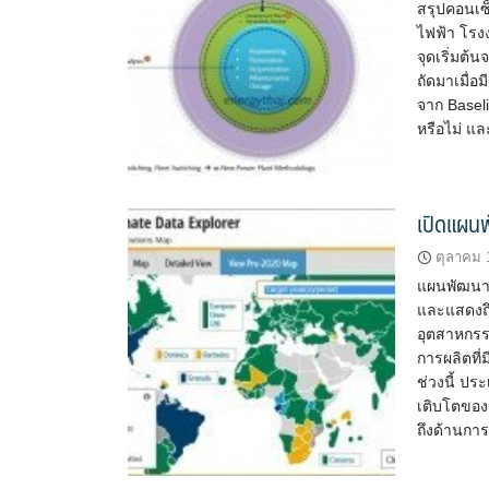
สรุปคอนเซ
ไฟฟ้า โรง
จุดเริ่มต
ถัดมาเมื่อ
จาก Basel
หรือไม่ แ
เปิดแผนพ
ตุลาคม 
แผนพัฒนา
และแสดงถึ
อุตสาหกรร
การผลิตที่
ช่วงนี้ ปร
เติบโตของป
ถึงด้านกา