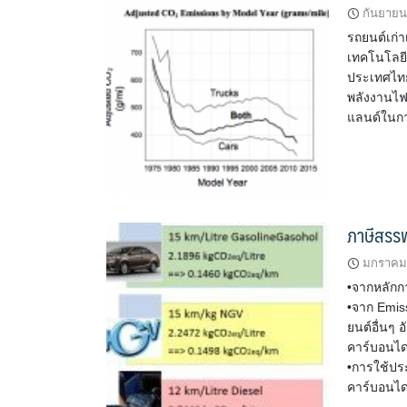
กันยายน
รถยนต์เก่า
เทคโนโลยีม
ประเทศไทยถ
พลังงานไฟ
แลนด์ในกา
ภาษีสรร
มกราคม 
•จากหลักกา
•จาก Emiss
ยนต์อื่นๆ 
คาร์บอนได
•การใช้ปร
คาร์บอนได