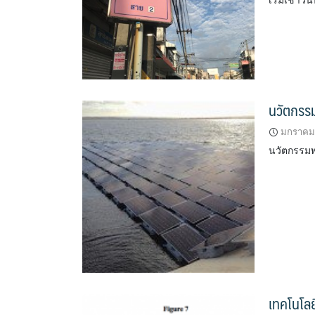
เริ่มเช้าวั
นวัตกรร
มกราคม 
นวัตกรรมพล
เทคโนโล