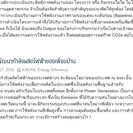
็ปต์การประเมินประสิทธิภาพพลังงานของ โครงการ หรือ กิจกรรมใดใด ใน
งานอุตสาหกรรม จำเป็นต้องจัดลำดับความสำคัญของแนวคิดให้ถูกต้อง โดยม
้นจาก ประเมินปริมาณการใช้พลังงานภาพรวมของแต่ละระดับก่อน (Baseline)
มีการดำเนินโครงการแล้วจึงได้ปริมาณการใช้พลังงานซึ่งอาจลดลงหรือเพิ่มขึ
ine ก็เป็นได้ นั่นแสดงถึง Output ของโครงการ/กิจกรรมว่าเป็นไปตามเป้าห
ละเมื่อได้ผลการลดการใช้พลังงานแล้ว จึงค่อยต่อยอดการลดก๊าซ CO2e ต่อไ
ัฒนากำลังผลิตไฟฟ้าของเพื่อนบ้าน
17, 2015
ASEAN
,
Energy Efficiency
กำลังผลิตไฟฟ้าของประเทศต่างๆ สะท้อนนโยบายของประเทศ ณ ขณะนั้น
งการใช้พลังงานเพื่อการผลิตในประเทศซึ่งเป็นพลังงานพื้นฐานสำหรับ
ม ขนส่ง ครัวเรือนในประเทศทั้งหมด อีกทั้งภาค Power Generation เป็นภา
มีการปล่อยก๊าซเรือนกระจก ซึ่งเป็น Emission ที่ได้รับความสนใจอย่างมากใ
ะเทศเวียดนามนี้ น่าจะมีกิจกรรมของประเทศที่น่าสนใจมากทีเดียว ระหว่างก
ระเทศ การใช้พลังงานที่เพิ่มสูงขึ้น การควบคุมต้นทุนเชื้อเพลิง และการคำ
รลดก๊าซเรือนกระจก ว่าจะมีการสร้างสมดุลอย่างไร !