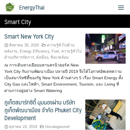
Skip
EnergyThai
to
content
Smart City
เกี่ยวกับผู้เขียน
Smart New York City
สิงหาคม 30, 2020
ความรู้ทั่วไปด้าน
พลังงาน
,
Energy Efficiency
,
Fuel
,
ความรู้ทั่วไป
ด้านบริหารจัดการ
,
ผังเมือง
,
สิ่งแวดล้อม
ณ การเดินทางเยือนมหานครนิวยอร์ค New
York City กับงานพัฒนาเมือง ปลายปี 2019 จึงได้โอกาศอัพเดทความ
เป็นสมาร์ทซิตี้ของรัฐ New York ด้านต่างๆ 5 เรื่อง Smart Energy ทั้ง
City Gas และไฟฟ้า, Smart Environment, Tourism, และ Living ที่
ผ่านการอยู่อย่าง Smart Watering
ภูเก็ตสมาร์ทซิตี้ มุมมองผ่าน บริษัท
ภูเก็ตพัฒนาเมือง จำกัด Phuket City
Development
ตุลาคม 24, 2019
Uncategorized