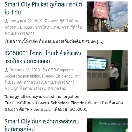
Smart City Phuket ภูเก็ตสมาร์ทซิตี้
ใน 1 วัน
กรกฎาคม 29, 2019
ความรู้ทั่วไปด้าน
พลังงาน
,
Blogger
,
ข่าวในประเทศ
,
ความรู้ทั่วไป
ด้านบริหารจัดการ
เริ่มเช้าวันนี้ที่ภูเก็ต ตื่นนอนบนรถเวียงพิงค์บัส สมบัต […]
ISO50001 โรงงานไทยทำสำเร็จแห่ง
แรกในเอเชียตะวันออก
กันยายน 12, 2013
CSR-Corporate
Social Responsibility
,
Energy Efficiency
,
ข่าว
ในประเทศ
,
ความรู้ทั่วไปด้านบริหารจัดการ
,
ความรู้ทั่วไปด้านพลังงาน
,
สิ่งแวดล้อม
“Energy Efficiency is called the forgotten
Fuel“ กรณีศึกษา โรงงาน Schneider Electric แก้อาการลืมเชื้อเพลิง
ของเรา คือ “Fix the Basic” เพื่อมุ่งสู่ ISO50001
Smart City กับการจัดการพลังงาน
ในเมืองยุคใหม่