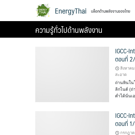
Skip
EnergyThai
บล็อกด้านพลังงานของไทย
to
content
ความรู้ทั่วไปด้านพลังงาน
IGCC-In
ตอนที่ 2
สิงหาคม
สะอาด
ถ่านหินใน
ลิกไนต์ (ถ
ต่ำได้นั่นเ
IGCC-In
ตอนที่ 1
กรกฎาคม