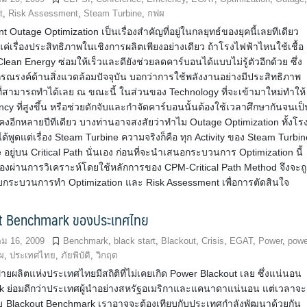
t
,
Risk Assessment
,
Steam Turbine
,
กฟผ
t Outage Optimization เป็นเรื่องสำคัญที่อยู่ในกลยุทธ์ของยุคนี้เลยทีเดียว
งแค่เรื่องประสิทธิภาพในเชิงการผลิตเพียงอย่างเดียว ถ้าโรงไฟฟ้าไหนใช้เชื้อ
lean Energy ซ่อมให้เร็วและดียังช่วยลดคาร์บอนได้แบบไม่รู้ตัวอีกด้วย ซึ่ง
่นักรณรงค์ด้านสิ่งแวดล้อมปัจจุบัน บอกว่าการใช้พลังงานอย่างมีประสิทธิภาพ
ิ่งที่สามารถทำได้เลย ณ ขณะนี้ ในส่วนของ Technology ที่จะเข้ามาใหม่ทำให้
iency ที่สูงขึ้น หรือช่วยดักจับและกำจัดคาร์บอนนั้นต้องใช้เวลาศึกษากันจนเป็
งคงอีกหลายปีทีเดียว บางท่านอาจสงสัยว่าทำไม Outage Optimization ทั้งโร
ได้พูดแต่เรื่อง Steam Turbine ความจริงก็คือ ทุก Activity ของ Steam Turbin
อยู่บน Critical Path นั่นเอง ก่อนที่จะนำเสนอกระบวนการ Optimization นี้
้องผ่านการวิเคราะห์โดยใช้หลักการของ CPM-Critical Path Method จึงจะถ
กับกระบวนการทำ Optimization และ Risk Assessment เพื่อการตัดสินใจ
t Benchmark ของประเทศไทย
ม 16, 2009
Benchmark
,
black start
,
Blackout
,
Crisis
,
EGAT
,
Power
,
powe
ผ
,
ประเทศไทย
,
ภัยพิบัติ
,
วิกฤต
ายผลิตแห่งประเทศไทยมีสถิติที่ไม่เคยเกิด Power Blackout เลย ซึ่งแน่นอน
 ย่อมดีกว่าประเทศผู้นำอย่างสหรัฐอเมริกาและแคนาดาแน่นอน แต่เวลาจะ
ยบ ฺBlackout Benchmark เราอาจจะต้องเทียบกับประเทศกำลังพัฒนาด้วยกัน