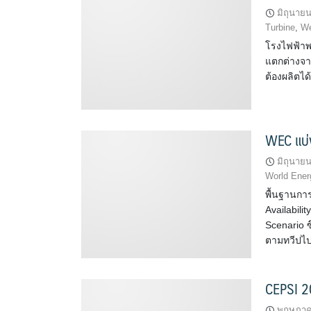
มิถุนาย
Turbine
,
We
โรงไฟฟ้าพ
แตกต่างจาก
ต้องผลิตไ
WEC แบ่
มิถุนาย
World Ener
พื้นฐานการ
Availabili
Scenario ซ
ตามทวีปไป
CEPSI 2
พฤษภาค