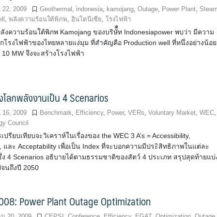
น 22, 2009
Geothermal
,
indonesia
,
kamojang
,
Outage
,
Power Plant
,
Stea
ll
,
พลังความร้อนใต้พิภพ
,
อินโดนีเซีย
,
โรงไฟฟ้า
ลังความร้อนใต้พิภพ Kamojang ของบริษัืืท Indonesiapower พบว่า มีความ
โรงไฟฟ้าของไทยหลายแง่มุม ที่สำคัญคือ Production well ที่หนึ่งอย่างน้อย
ด้ 10 MW จึงจะสร้างโรงไฟฟ้า
งโลกพลังงานเป็น 4 Scenarios
น 16, 2009
Benchmark
,
Efficiency
,
Power
,
VERs
,
Voluntary Market
,
WEC
,
gy Council
เปรียบเทียบจะวิเคราห์ในเรื่องของ the WEC 3 A’s = Accessibility,
ty, และ Acceptability เพื่อเป็น Index ที่จะบอกความมีประิสิทธิภาพในแต่ละ
ึ่ง 4 Scenarios อธิบายได้ตามธรรมชาติของสัตว์ 4 ประเภท สรุปสุดท้ายแบ่
จนถึงปี 2050
008: Power Plant Outage Optimization
ม 20, 2009
CEPSI
,
Conference
,
Efficiency
,
EGAT
,
Optimization
,
Outage