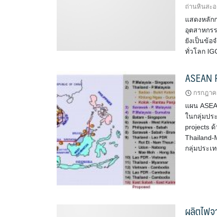
ถ่านหินสะ
แสดงหลักกา
อุตสาหกรรม
ยังเป็นข้อ
ทั่วโลก IG
ASEAN 
กรกฎาคม
แผน ASEAN
ในกลุ่มประ
projects ด
Thailand-
กลุ่มประเท
ผลิตไฟจ