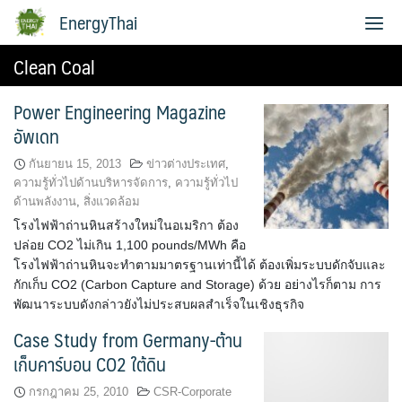
Skip
EnergyThai
to
content
Clean Coal
เกี่ยวกับผู้เขียน
Power Engineering Magazine
อัพเดท
กันยายน 15, 2013
ข่าวต่างประเทศ
,
ความรู้ทั่วไปด้านบริหารจัดการ
,
ความรู้ทั่วไป
ด้านพลังงาน
,
สิ่งแวดล้อม
โรงไฟฟ้าถ่านหินสร้างใหม่ในอเมริกา ต้อง
ปล่อย CO2 ไม่เกิน 1,100 pounds/MWh คือ
โรงไฟฟ้าถ่านหินจะทำตามมาตรฐานเท่านี้ได้ ต้องเพิ่มระบบดักจับและ
กักเก็บ CO2 (Carbon Capture and Storage) ด้วย อย่างไรก็ตาม การ
พัฒนาระบบดังกล่าวยังไม่ประสบผลสำเร็จในเชิงธุรกิจ
Case Study from Germany-ต้าน
เก็บคาร์บอน CO2 ใต้ดิน
กรกฎาคม 25, 2010
CSR-Corporate