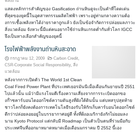
พลังงาน
แสดงหลักการสำคัญของ Gasification ถ่านหินดูจะเป็นคำที่โดดเด่น
ที่สุดของยุคนี้ในอุตสาหกรรมผลิตไฟฟ้า เพราะอยู่ท่ามกลางความต้อ
งการเชื้่อเพลิงหาได้ง่ายราคาถูกแล้ว ยังเป็นข้อจำกัดการปล่อยมลภาวะ
สิ่งแวดล้อม จังหวะนี้มีแต่คนอยากใช้ถ่านหินเกรดต่ำกันทั่วโลก IGCC
จึงเป็นทางเลือกสำคัญของยุคนี้
โรงไฟฟ้าพลังงานถ่านหินสะอาด
กรกฎาคม 12, 2009
Carbon Credit
,
CSR-Corporate Social Responsibility
,
สิ่ง
แวดล้อม
หลังจากการเปิดตัว The World 1st Clean
Coal Fired Power Plant ที่ประเทศเยอรมันนีเมื่อเดือนกันยายนปี 2551
ไปแล้วนั้น แม้ว่ามีแรงโจมตีเรื่องความเสี่ยงจากการระเบิดออกขอ
งก๊่าซคาร์บอนไดออกไซด์ความดันสูงที่ฝังใต้ดินนั้น แต่บทสรุปสุดท้าย
ชาวโลกก็ยังคงต้องการเทคโนโลยีรองรับให้กักเก็บคาร์บอนไดออกไซด์
ดีกว่าปล่อยลอยอยู่ในบรรยากาศอยู่ดี ทั้งที่ฝั่งอเมริกายังกักไม่ยอมลง
นาม Kyoto Protocol แต่กลับมี Roadmap เป็นตัวเป็นตนที่ร่วมมือกับ
ประเทศจีนที่ออกมาหมาดหมาดเมื่อเดือนมกราคม ปี 2552 นี้เอง