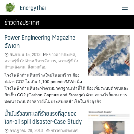
Skip
EnergyThai
to
content
ข่าวต่างประเทศ
เกี่ยวกับผู้เขียน
Power Engineering Magazine
อัพเดท
กันยายน 15, 2013
ข่าวต่างประเทศ
,
ความรู้ทั่วไปด้านบริหารจัดการ
,
ความรู้ทั่วไป
ด้านพลังงาน
,
สิ่งแวดล้อม
โรงไฟฟ้าถ่านหินสร้างใหม่ในอเมริกา ต้อง
ปล่อย CO2 ไม่เกิน 1,100 pounds/MWh คือ
โรงไฟฟ้าถ่านหินจะทำตามมาตรฐานเท่านี้ได้ ต้องเพิ่มระบบดักจับและ
กักเก็บ CO2 (Carbon Capture and Storage) ด้วย อย่างไรก็ตาม การ
พัฒนาระบบดังกล่าวยังไม่ประสบผลสำเร็จในเชิงธุรกิจ
น้ำมันรั่วลงทะเลที่ร้ายแรงที่สุดของ
โลก-oil spill disaster-Case Study
กรกฎาคม 28, 2013
ข่าวต่างประเทศ
,