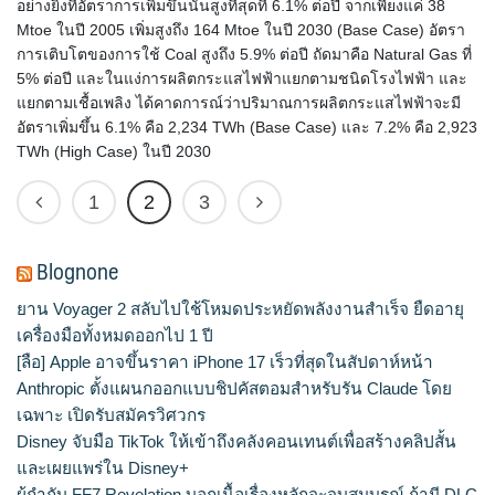
อย่างยิ่งที่อัตราการเพิ่มขึ้นนั้นสูงที่สุดที่ 6.1% ต่อปี จากเพียงแค่ 38
Mtoe ในปี 2005 เพิ่มสูงถึง 164 Mtoe ในปี 2030 (Base Case) อัตรา
การเติบโตของการใช้ Coal สูงถึง 5.9% ต่อปี ถัดมาคือ Natural Gas ที่
5% ต่อปี และในแง่การผลิตกระแสไฟฟ้าแยกตามชนิดโรงไฟฟ้า และ
แยกตามเชื้อเพลิง ได้คาดการณ์ว่าปริมาณการผลิตกระแสไฟฟ้าจะมี
อัตราเพิ่มขึ้น 6.1% คือ 2,234 TWh (Base Case) และ 7.2% คือ 2,923
TWh (High Case) ในปี 2030
1
2
3
Blognone
ยาน Voyager 2 สลับไปใช้โหมดประหยัดพลังงานสำเร็จ ยืดอายุ
เครื่องมือทั้งหมดออกไป 1 ปี
[ลือ] Apple อาจขึ้นราคา iPhone 17 เร็วที่สุดในสัปดาห์หน้า
Anthropic ตั้งแผนกออกแบบชิปคัสตอมสำหรับรัน Claude โดย
เฉพาะ เปิดรับสมัครวิศวกร
Disney จับมือ TikTok ให้เข้าถึงคลังคอนเทนต์เพื่อสร้างคลิปสั้น
และเผยแพร่ใน Disney+
ผู้กำกับ FF7 Revelation บอกเนื้อเรื่องหลักจะจบสมบูรณ์ ถ้ามี DLC