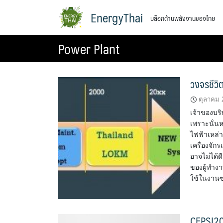
Skip
EnergyThai
บล็อกด้านพลังงานของไทย
to
content
Power Plant
วงจรชีวิ
ตุลาคม 
เจ้าของบร
เพราะนั่น
ไฟฟ้าเหล่า
เครื่องจัก
อาจไม่ได้ดี
ของผู้ทำง
ใช้ในงานซ่
CEPSI20