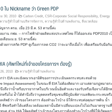
0 ใน Nickname ว่า Green PDP
ม 30, 2010
Carbon Credit
,
CSR-Corporate Social Responsibility
,
Energy
ความรู้ทั่วไปด้านบริหารจัดการ
,
ความรู้ทั่วไปด้านพลังงาน
,
สิ่งแวดล้อม
ญจาก ครม. เมื่อ 23 มี.ค. 53 ตามนี้ค่ะ
วยงาน กฟผ. – การไฟฟ้าฝ่ายผลิตแห่งประเทศไทย ก็ได้ออกเล่ม PDP2010 เป
่อเดือนเม.ย. 53 ตามนี้ค่ะ
้วยการสกัด PDP ดูเรื่องการลด CO2 ว่าจะมาถึงเมื่อไร เพื่อเตรียมรับมือกัน
IA (ศัพท์ใหม่ที่เจ้าของโครงการฯ ต้องรู้)
26, 2010
ความรู้ทั่วไปด้านพลังงาน
กกว่า EIA และยังผนวกเอามิติของการประเมินผลกระทบสะสมด้วย
ve Impact Assessment) ในขณะที่ EIA ไม่ต้องคิดมาก เอาแค่ตามกฎหมายระ
นึงถึงว่าน้ำหรือบรรยากาศในบริเวณนั้นอิ่มตัวและรองรับหรือเจือจางได้อีกห
อีกหรือไม่ มิำได้คำนึงถึงว่าบุคคลหรือชุมชนที่มีภูมิแพ้สารมลพิษจะกระทบหรื
้ผลลัพธ์ว่า เจ้าของโครงการ ต้องทำอะไรบ้าง มิให้กระทบต่อคุณภาพดิน น้ำ
์ พืชหรือทำได้แต่สิ่งแวดล้อมเหล่านั้นมีค่าเปลี่ยนแปลงไปไม่เกินมาตรฐานที
นด ส่วน HIA ให้ผลลัพธ์ว่าเจ้าของโครงการต้องทำอะไรบ้างที่มิให้เกิดผลก