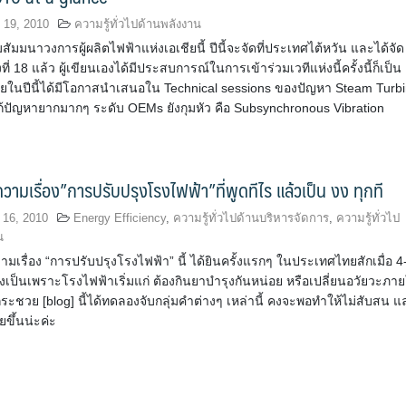
 19, 2010
ความรู้ทั่วไปด้านพลังงาน
ัมมนาวงการผู้ผลิตไฟฟ้าแห่งเอเชียนี้ ปีนี้จะจัดที่ประเทศไต้หวัน และได้จัด
้งที่ 18 แล้ว ผู้เขียนเองได้มีประสบการณ์ในการเข้าร่วมเวทีแห่งนี้ครั้งนี้ก็เป็น
 โดยในปีนี้ได้มีโอกาสนำเสนอใน Technical sessions ของปัญหา Steam Turb
แก้ปัญหายากมากๆ ระดับ OEMs ยังกุมหัว คือ Subsynchronous Vibration
วามเรื่อง”การปรับปรุงโรงไฟฟ้า”ที่พูดทีไร แล้วเป็น งง ทุกที
 16, 2010
Energy Efficiency
,
ความรู้ทั่วไปด้านบริหารจัดการ
,
ความรู้ทั่วไป
น
มเรื่อง “การปรับปรุงโรงไฟฟ้า” นี้ ได้ยินครั้งแรกๆ ในประเทศไทยสักเมื่อ 4
ก็คงเป็นเพราะโรงไฟฟ้าเริ่มแก่ ต้องกินยาบำรุงกันหน่อย หรือเปลี่ยนอวัยวะภา
กระชวย [blog] นี้ได้ทดลองจับกลุ่มคำต่างๆ เหล่านี้ คงจะพอทำให้ไม่สับสน แ
ยขึ้นน่ะค่ะ