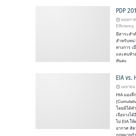
PDP 201
พฤษภาค
Efficiency
,
มีสาระสำคั
สำหรับหน่
ทางการ เมื
และตบท้ายด
ทันคะ
EIA vs. H
เมษายน 
HIA มองลึ
(Cumulati
โดยมิได้คำ
เจือจางได้
ไม่ EIA ให
อากาศ สัตว
กฏหมายกำห