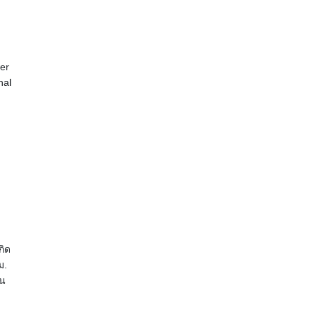
er
nal
กิด
ม.
ัน