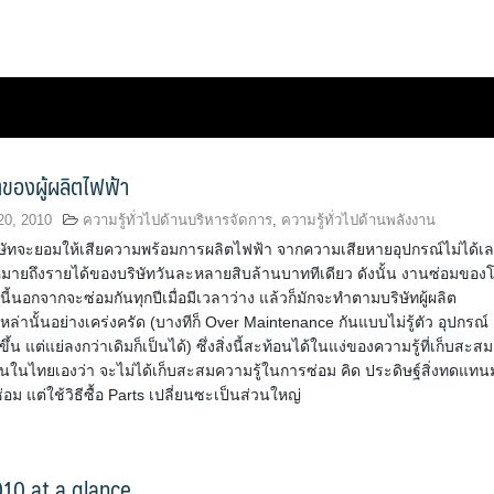
ตของผู้ผลิตไฟฟ้า
20, 2010
ความรู้ทั่วไปด้านบริหารจัดการ
,
ความรู้ทั่วไปด้านพลังงาน
ิษัทจะยอมให้เสียความพร้อมการผลิตไฟฟ้า จากความเสียหายอุปกรณ์ไม่ได้เ
หมายถึงรายได้ของบริษัทวันละหลายสิบล้านบาททีเดียว ดังนั้น งานซ่อมของ
นี้นอกจากจะซ่อมกันทุกปีเมื่อมีเวลาว่าง แล้วก็มักจะทำตามบริษัทผู้ผลิต
รเหล่านั้นอย่างเคร่งครัด (บางทีก็ Over Maintenance กันแบบไม่รู้ตัว อุปกรณ์
ขึ้น แต่แย่ลงกว่าเดิมก็เป็นได้) ซึ่งสิ่งนี้สะท้อนได้ในแง่ของความรู้ที่เก็บสะสม
านในไทยเองว่า จะไม่ได้เก็บสะสมความรู้ในการซ่อม คิด ประดิษฐ์สิ่งทดแทน
อม แต่ใช้วิธีซื้อ Parts เปลี่ยนซะเป็นส่วนใหญ่
10 at a glance