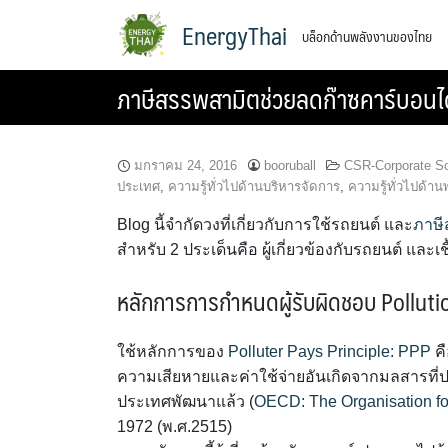
Skip
EnergyThai
บล็อกด้านพลังงานของไทย
to
content
ภาษีสรรพสามิตช่วยลดก๊าซคาร์บอนไ
มกราคม 24, 2016
booruball
CSR-Corporate Soc
ประเทศ
,
ความรู้ทั่วไปด้านบริหารจัดการ
,
ความรู้ทั่วไปด้าน
Blog นี้จำกัดวงที่เกี่ยวกับการใช้รถยนต์ และ
ภาษี
สำหรับ 2 ประเด็นคือ ผู้เกี่ยวข้องกับรถยนต์ และเช
หลักการการกำหนดผู้รับผิดชอบ Polluti
ใช้หลักการของ
Polluter Pays Principle: PPP
คื
ความเสียหายและค่าใช้จ่ายอันเกิดจากมลสารที่
ประเทศพัฒนาแล้ว (
OECD: The Organisation f
1972 (พ.ศ.2515)