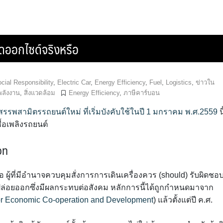
ดออกไซด์จริงหรือ
ial Responsibility
,
Electric Car
,
Energy Efficiency
,
Fuel
,
Logistics
,
ข่าวใน
พลังงาน
,
สิ่งแวดล้อม
Energy Efficiency
,
ภาษีคาร์บอน
สรรพสามิตรรถยนต์ใหม่ ที่เริ่มบังคับใช้ในปี 1 มกราคม พ.ศ.2559
นี
ื้อเพลิงรถยนต์
on
อ ผู้ที่มีอำนาจควบคุมสั่งการการเดินเครื่องควร (should) รับผิดชอ
ปล่อยออกซึ่งมีผลกระทบต่อสังคม หลักการนี้ได้ถูกกำหนดมาจาก
or Economic Co-operation and Development
) แล้วตั้งแต่ปี ค.ศ.