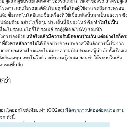
ย ผู้ผลิต ผู้ขับรถยนต์ทั้งเจ้าของรถและไม่ใช่เจ้าของรถ สำหรับผู้ผล
โรงงาน แต่เมื่อรถยนต์คันใหม่ถูกซื้อโดยผู้ใช้งาน จะถือการครอบ
ือ ซื้อเทคโนโลยีและซื้อเครื่องที่ใช้เชื้อเพลิงนั้นมาเป็นของเรา ซึ่
ปล่อยด้วย อย่างไรก็ตาม ประเด็นนี้มีช่องโหว่ คือ
ทำไมไม่เป็น
ที่จะไปรถแบบใดก็ได้ รถเมล์ รถตู้(ดีเซล/NGV) รถแท๊ก
สั่งการเองด้วย
แท้จริงแล้วมีความรับผิดชอบร่วมกัน แต่อย่างไรก็ต
ที่ยังหาหลักการไม่ได้
อีกอย่างการประกาศใช้หลักการนี้เริ่มจาก
umer ย่อมห่างไกลและไม่แสดงความเป็นประเทศผู้นำ อีกทั้งเรื่อง
ยทั้งเงินลงทุน เทคโนโลยี องค์ความรู้สะสม ย่อมทำให้ระบบในเชิง
ระเทศขึ้นอีก
ยกว่า
คาร์บอนไดออกไซด์เทียบเท่า (CO2eq) มี
อัตราการปล่อยต่อหน่วย ตาม
ะจก
ดังนี้