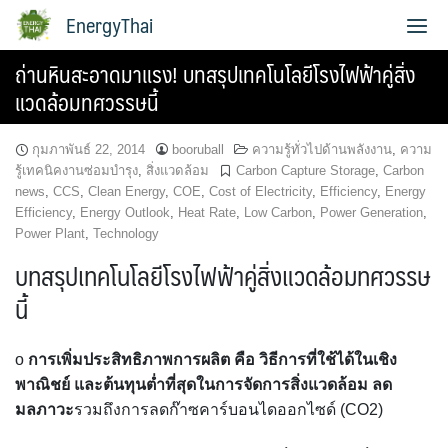
Skip
EnergyThai
to
content
ถ่านหินสะอาดมาแรง! บทสรุปเทคโนโลยีโรงไฟฟ้าคู่สิ่ง
เกี่ยวกับผู้เขียน
แวดล้อมทศวรรษนี้
กุมภาพันธ์ 22, 2014
booruball
ความรู้ทั่วไปด้านพลังงาน
,
ความ
รู้เทคนิคงานซ่อมบำรุง
,
สิ่งแวดล้อม
Carbon Capture Storage
,
Carbon
news
,
CCS
,
Clean Energy
,
COE
,
Cost of Electricity
,
Efficiency
,
Energy
Efficiency
,
Energy Outlook
,
Heat Rate
,
Low Carbon
,
Power Generation
,
Power Plant
,
Technology
บทสรุปเทคโนโลยีโรงไฟฟ้าคู่สิ่งแวดล้อมทศวรรษ
นี้
o
การเพิ่มประสิทธิภาพการผลิต คือ วิธีการที่ใช้ได้ในเชิง
พาณิชย์ และต้นทุนต่ำที่สุดในการจัดการสิ่งแวดล้อม ลด
มลภาวะ
รวมถึงการลดก๊าซคาร์บอนไดออกไซด์ (CO2)