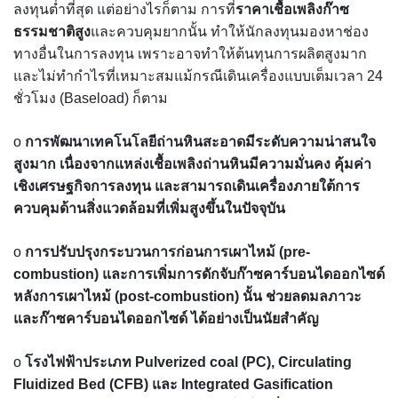
ลงทุนต่ำที่สุด แต่อย่างไรก็ตาม การที่
ราคาเชื้อเพลิงก๊าซ
ธรรมชาติสูง
และควบคุมยากนั้น ทำให้นักลงทุนมองหาช่อง
ทางอื่นในการลงทุน เพราะอาจทำให้ต้นทุนการผลิตสูงมาก
และไม่ทำกำไรที่เหมาะสมแม้กรณีเดินเครื่องแบบเต็มเวลา 24
ชั่วโมง (Baseload) ก็ตาม
o
การพัฒนาเทคโนโลยีถ่านหินสะอาดมีระดับความน่าสนใจ
สูงมาก เนื่องจากแหล่งเชื้อเพลิงถ่านหินมีความมั่นคง คุ้มค่า
เชิงเศรษฐกิจการลงทุน และสามารถเดินเครื่องภายใต้การ
ควบคุมด้านสิ่งแวดล้อมที่เพิ่มสูงขึ้นในปัจจุบัน
o
การปรับปรุงกระบวนการก่อนการเผาไหม้ (pre-
combustion) และการเพิ่มการดักจับก๊าซคาร์บอนไดออกไซด์
หลังการเผาไหม้ (post-combustion) นั้น ช่วยลดมลภาวะ
และก๊าซคาร์บอนไดออกไซด์ ได้อย่างเป็นนัยสำคัญ
o
โรงไฟฟ้าประเภท Pulverized coal (PC), Circulating
Fluidized Bed (CFB) และ Integrated Gasification