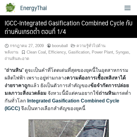
Skip
EnergyThai
to
content
IGCC-Integrated Gasification Combined Cycle กับ
เกี่ยวกับผู้เขียน
ถ่านหินเกรดต่ำ ตอนที่ 1/4
กรกฎาคม 27, 2009
booruball
ความรู้ทั่วไปด้าน
พลังงาน
Clean Coal
,
Efficiency
,
Gasification
,
Power Plant
,
Syngas
,
ถ่านหินสะอาด
“
ถ่านหิน
” ดูจะเป็นคำที่โดดเด่นที่สุดของยุคนี้ในอุตสาหกรรม
ผลิตไฟฟ้า เพราะอยู่ท่ามกลาง
ความต้องการ
เชื้่อเพลิงหาได้
ง่ายราคาถูก
แล้ว ยังเป็นตัวการสำคัญของ
ข้อจำกัดการปล่อย
มลภาวะสิ่งแวดล้อม
จังหวะนี้มีแต่คนอยากใช้
ถ่านหิน
เกรดต่ำ
กันทั่วโลก
Integrated Gasification Combined Cycle
(IGCC)
จึงเป็นทางเลือกสำคัญของยุคนี้