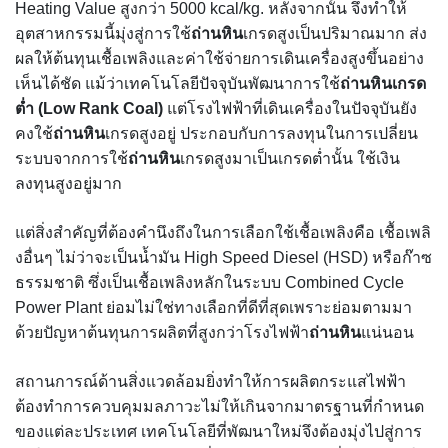
Heating Value สูงกว่า 5000 kcal/kg. หลังจากนั้น จึงทำให้
อุตสาหกรรมนี้มุ่งสู่การใช้
ถ่านหิน
เกรดสูงเป็นปริมาณมาก ส่ง
ผลให้ต้นทุนเชื้อเพลิงและค่าใช้จ่ายการเดินเครื่องสูงขึ้นอย่าง
เห็นได้ชัด แม้ว่าเทคโนโลยีปัจจุบันพัฒนาการใช้
ถ่านหินเกรด
ต่ำ (Low Rank Coal)
แต่โรงไฟฟ้าที่เดินเครื่องในปัจจุบันยัง
คงใช้
ถ่านหิน
เกรดสูงอยู่ ประกอบกับการลงทุนในการเปลี่ยน
ระบบจากการใช้
ถ่านหิน
เกรดสูงมาเป็นเกรดต่ำนั้น ใช้เงิน
ลงทุนสูงอยู่มาก
แต่สิ่งสำคัญที่ต้องคำนึงถึงในการเลือกใช้เชื้อเพลิงคือ เชื้อเพลิ
งอื่นๆ ไม่ว่าจะเป็นน้ำมัน High Speed Diesel (HSD) หรือก๊าซ
ธรรมชาติ ซึ่งเป็นเชื้อเพลิงหลักในระบบ Combined Cycle
Power Plant ย่อมไม่ใช่ทางเลือกที่ดีที่สุดเพราะย่อมตามมา
ด้วยปัญหาต้นทุนการผลิตที่สูงกว่าโรงไฟฟ้า
ถ่านหิน
แน่นอน
สถานการณ์ด้านสิ่งแวดล้อมยิ่งทำให้การผลิตกระแสไฟฟ้า
ต้องทำการควบคุมมลภาวะไม่ให้เกินจากมาตรฐานที่กำหนด
ของแต่ละประเทศ เทคโนโลยีที่พัฒนาใหม่จึงต้องมุ่งไปสู่การ