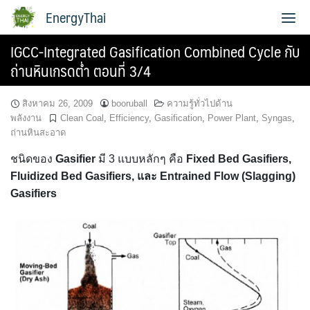
Skip
EnergyThai
to
content
IGCC-Integrated Gasification Combined Cycle กับ
เกี่ยวกับผู้เขียน
ถ่านหินเกรดต่ำ ตอนที่ 3/4
สิงหาคม 26, 2009
booruball
ความรู้ทั่วไปด้าน
พลังงาน
Clean Coal
,
Efficiency
,
Gasification
,
Power Plant
,
Syngas
,
ถ่านหินสะอาด
ชนิดของ
Gasifier
มี 3 แบบหลักๆ คือ
Fixed Bed Gasifiers,
Fluidized Bed Gasifiers, และ Entrained Flow (Slagging)
Gasifiers