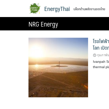
Skip
EnergyThai
บล็อกด้านพลังงานของไทย
to
content
NRG Energy
โรงไฟฟ้า
โลก เปิด
กุมภาพัน
Ivanpah S
thermal pl