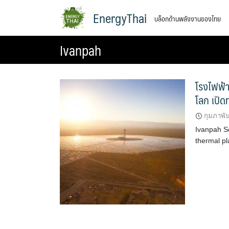
Skip
EnergyThai
บล็อกด้านพลังงานของไทย
to
content
Ivanpah
โรงไฟฟ้า
โลก เปิด
กุมภาพัน
Ivanpah S
thermal pl