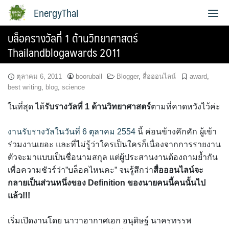
Skip
EnergyThai
to
content
บล็อครางวัลที่ 1 ด้านวิทยาศาสตร์
เกี่ยวกับผู้เขียน
Thailandblogawards 2011
ตุลาคม 6, 2011
booruball
Blogger
,
สื่อออนไลน์
award
,
best writing
,
blog
,
science
ในที่สุด ได้
รับรางวัลที่ 1 ด้านวิทยาศาสตร์
ตามที่คาดหวังไว้ค่ะ
งานรับรางวัลในวันที่ 6 ตุลาคม 2554
นี้ ค่อนข้างคึกคัก ผู้เข้า
ร่วมงานเยอะ และที่ไม่รู้ว่าใครเป็นใครก็เนื่องจากการรายงาน
ตัวจะมาแบบเป็นชื่อนามสกุล แต่ผู้ประสานงานต้องถามย้ำกัน
เพื่อความชัวร์ว่า”บล็อคไหนคะ” จนรู้สึกว่า
สื่อออนไลน์จะ
กลายเป็นส่วนหนึ่งของ Definition ของนายคนนี้คนนั้นไป
แล้ว!!!
เริ่มเปิดงานโดย นาวาอากาศเอก อนุดิษฐ์ นาครทรรพ