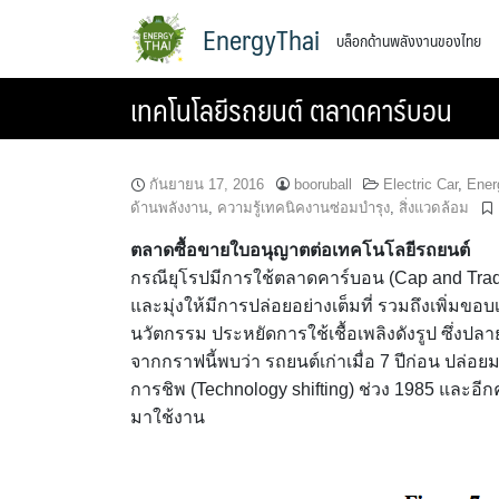
Skip
EnergyThai
บล็อกด้านพลังงานของไทย
to
content
เทคโนโลยีรถยนต์ ตลาดคาร์บอน
กันยายน 17, 2016
booruball
Electric Car
,
Ener
ด้านพลังงาน
,
ความรู้เทคนิคงานซ่อมบำรุง
,
สิ่งแวดล้อม
ตลาดซื้อขายใบอนุญาตต่อเทคโนโลยีรถยนต์
กรณียุโรปมีการใช้ตลาดคาร์บอน (Cap and Trade) 
และมุ่งให้มีการปล่อยอย่างเต็มที่ รวมถึงเพิ่มข
นวัตกรรม ประหยัดการใช้เชื้อเพลิงดังรูป ซึ่ง
จากกราฟนี้พบว่า รถยนต์เก่าเมื่อ 7 ปีก่อน ปล่อ
การชิพ (Technology shifting) ช่วง 1985 และอีกค
มาใช้งาน