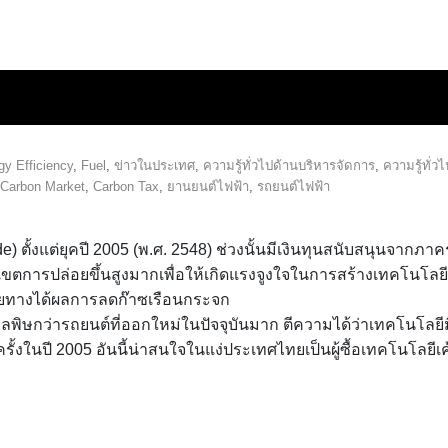
gy Efficiency
,
Fuel
,
ข่าวในประเทศ
,
ความรู้ทั่วไปด้านบริหารจัดการ
,
ความรู้ทั่วไ
Carbon Market
,
Carbon Tax
,
ยานยนต์ไฟฟ้า
,
รถยนต์ไฟฟ้า
ตั้งแต่ยุคปี 2005 (พ.ศ. 2548) ช่วงนั้นมีเงินทุนสนับสนุนจากภาค
อบเขตการปล่อยขึ้นสูงมากเพื่อให้เกิดแรงจูงใจในการสร้างเทคโนโลยี
ปลายทางได้ผลการลดก๊าซเรือนกระจก
ยมลพิษกว่ารถยนต์ที่ออกใหม่ในปัจจุบันมาก ตีความได้ว่าเทคโนโลยีม
รั้งในปี 2005 อันนี้น่าสนใจในแง่ประเทศไทยเป็นผู้ซื้อเทคโนโลยีเค