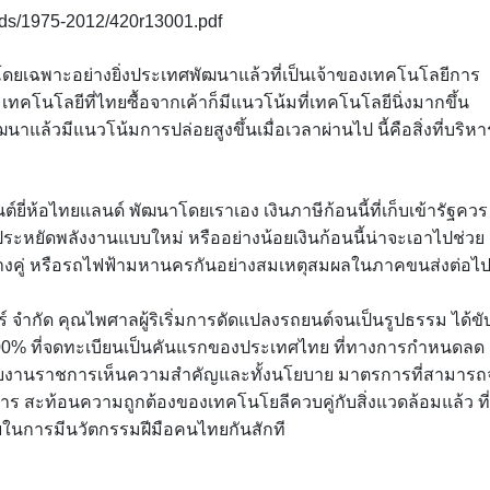
nds/1975-2012/420r13001.pdf
 โดยเฉพาะอย่างยิ่งประเทศพัฒนาแล้วที่เป็นเจ้าของเทคโนโลยีการ
ทคโนโลยีที่ไทยซื้อจากเค้าก็มีแนวโน้มที่เทคโนโลยีนิ่งมากขึ้น
าแล้วมีแนวโน้มการปล่อยสูงขึ้นเมื่อเวลาผ่านไป นี้คือสิ่งที่บริหา
ยี่ห้อไทยแลนด์ พัฒนาโดยเราเอง เงินภาษีก้อนนี้ที่เก็บเข้ารัฐควร
ีประหยัดพลังงานแบบใหม่ หรืออย่างน้อยเงินก้อนนี้น่าจะเอาไปช่วย
รางคู่ หรือรถไฟฟ้ามหานครกันอย่างสมเหตุสมผลในภาคขนส่งต่อไ
ตอร์ จำกัด คุณไพศาลผู้ริเริ่มการดัดแปลงรถยนต์จนเป็นรูปธรรม ได้ขั
00% ที่จดทะเบียนเป็นคันแรกของประเทศไทย ที่ทางการกำหนดลด
ยงานราชการเห็นความสำคัญและทั้งนโยบาย มาตรการที่สามารถจ
 สะท้อนความถูกต้องของเทคโนโยลีควบคู่กับสิ่งแวดล้อมแล้ว ที่
ไทยในการมีนวัตกรรมฝีมือคนไทยกันสักที