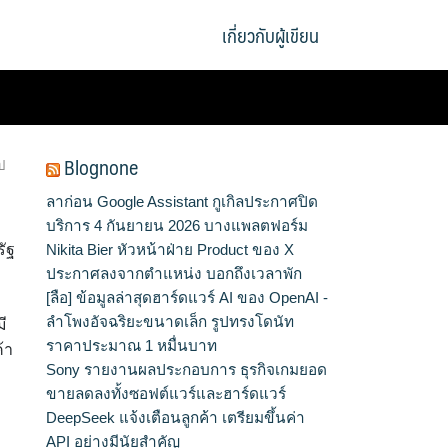
เกี่ยวกับผู้เขียน
Blognone
ป
ลาก่อน Google Assistant กูเกิลประกาศปิด
บริการ 4 กันยายน 2026 บางแพลตฟอร์ม
รัฐ
Nikita Bier หัวหน้าฝ่าย Product ของ X
ประกาศลงจากตำแหน่ง บอกถึงเวลาพัก
[ลือ] ข้อมูลล่าสุดฮาร์ดแวร์ AI ของ OpenAI -
ลำโพงอัจฉริยะขนาดเล็ก รูปทรงโดนัท
ี
ราคาประมาณ 1 หมื่นบาท
้า
Sony รายงานผลประกอบการ ธุรกิจเกมยอด
ขายลดลงทั้งซอฟต์แวร์และฮาร์ดแวร์
DeepSeek แจ้งเตือนลูกค้า เตรียมขึ้นค่า
API อย่างมีนัยสำคัญ